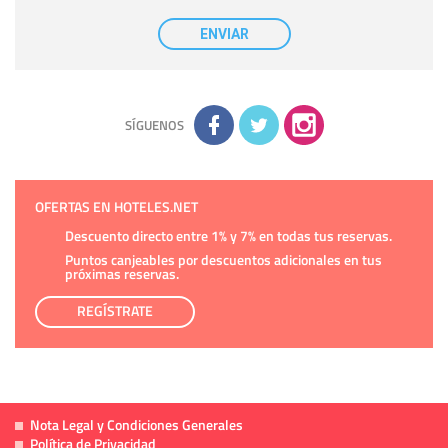
casilla correspondiente establecida al efecto.
Destinatarios:
con carácter general, sólo el personal de
nuestra entidad que esté debidamente autorizado podrá
ENVIAR
tener conocimiento de la información que le pedimos. No se
comunicarán datos a terceros.
Derechos:
tiene derecho a saber qué información tenemos
sobre usted, corregirla y eliminarla, tal y como se explica en
la información adicional disponible en nuestra página web.
Información complementaria:
Puede consultar la información
adicional y detallada sobre cómo tratamos sus datos en la
política de privacidad
SÍGUENOS
OFERTAS EN HOTELES.NET
Descuento directo entre 1% y 7% en todas tus reservas.
Puntos canjeables por descuentos adicionales en tus
próximas reservas.
REGÍSTRATE
Nota Legal y Condiciones Generales
Política de Privacidad