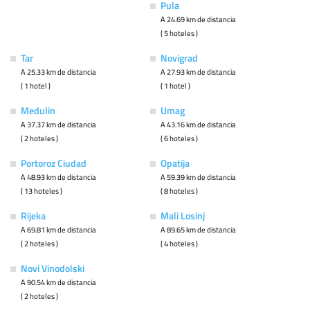
Pula
A 24.69 km de distancia
( 5 hoteles )
Tar
Novigrad
A 25.33 km de distancia
A 27.93 km de distancia
( 1 hotel )
( 1 hotel )
Medulin
Umag
A 37.37 km de distancia
A 43.16 km de distancia
( 2 hoteles )
( 6 hoteles )
Portoroz Ciudad
Opatija
A 48.93 km de distancia
A 59.39 km de distancia
( 13 hoteles )
( 8 hoteles )
Rijeka
Mali Losinj
A 69.81 km de distancia
A 89.65 km de distancia
( 2 hoteles )
( 4 hoteles )
Novi Vinodolski
A 90.54 km de distancia
( 2 hoteles )