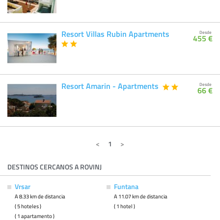
Resort Villas Rubin Apartments
Desde
455 €
Resort Amarin - Apartments
Desde
66 €
1
DESTINOS CERCANOS A ROVINJ
Vrsar
Funtana
A 8.33 km de distancia
A 11.07 km de distancia
( 5 hoteles )
( 1 hotel )
( 1 apartamento )