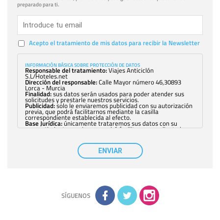
preparado para ti.
Acepto el tratamiento de mis datos para recibir la Newsletter
INFORMACIÓN BÁSICA SOBRE PROTECCIÓN DE DATOS
Responsable del tratamiento:
Viajes Anticiclón
S.L/Hoteles.net
Dirección del responsable:
Calle Mayor número 46,30893
Lorca - Murcia
Finalidad:
sus datos serán usados para poder atender sus
solicitudes y prestarle nuestros servicios.
Publicidad:
solo le enviaremos publicidad con su autorización
previa, que podrá facilitarnos mediante la casilla
correspondiente establecida al efecto.
Base Jurídica:
únicamente trataremos sus datos con su
consentimiento previo, que podrá facilitarnos mediante la
casilla correspondiente establecida al efecto.
Destinatarios:
con carácter general, sólo el personal de
nuestra entidad que esté debidamente autorizado podrá
ENVIAR
tener conocimiento de la información que le pedimos. No se
comunicarán datos a terceros.
Derechos:
tiene derecho a saber qué información tenemos
sobre usted, corregirla y eliminarla, tal y como se explica en
la información adicional disponible en nuestra página web.
Información complementaria:
Puede consultar la información
adicional y detallada sobre cómo tratamos sus datos en la
política de privacidad
SÍGUENOS