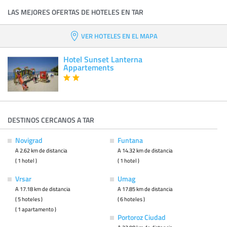
LAS MEJORES OFERTAS DE HOTELES EN TAR
VER HOTELES EN EL MAPA
Hotel Sunset Lanterna
Appartements
DESTINOS CERCANOS A TAR
Novigrad
Funtana
A 2.62 km de distancia
A 14.32 km de distancia
( 1 hotel )
( 1 hotel )
Vrsar
Umag
A 17.18 km de distancia
A 17.85 km de distancia
( 5 hoteles )
( 6 hoteles )
( 1 apartamento )
Portoroz Ciudad