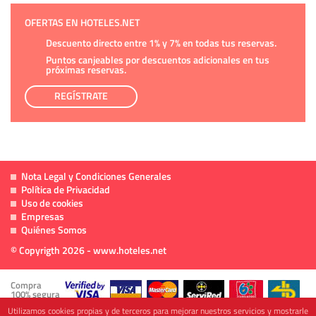
OFERTAS EN HOTELES.NET
Descuento directo entre 1% y 7% en todas tus reservas.
Puntos canjeables por descuentos adicionales en tus
próximas reservas.
REGÍSTRATE
Nota Legal y Condiciones Generales
Política de Privacidad
Uso de cookies
Empresas
Quiénes Somos
© Copyrigth 2026 - www.hoteles.net
Compra
100% segura
Utilizamos cookies propias y de terceros para mejorar nuestros servicios y mostrarle