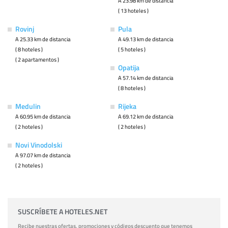
A 23.98 km de distancia
( 13 hoteles )
Rovinj
Pula
A 25.33 km de distancia
A 49.13 km de distancia
( 8 hoteles )
( 5 hoteles )
( 2 apartamentos )
Opatija
A 57.14 km de distancia
( 8 hoteles )
Medulin
Rijeka
A 60.95 km de distancia
A 69.12 km de distancia
( 2 hoteles )
( 2 hoteles )
Novi Vinodolski
A 97.07 km de distancia
( 2 hoteles )
SUSCRÍBETE A HOTELES.NET
Recibe nuestras ofertas, promociones y códigos descuento que tenemos